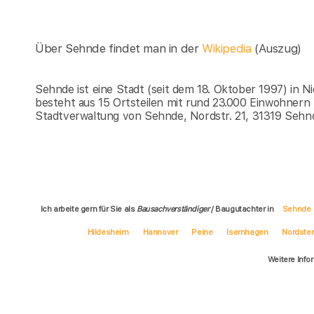
Über Sehnde findet man in der
Wikipedia
(Auszug)
Sehnde ist eine Stadt (seit dem 18. Oktober 1997) in 
besteht aus 15 Ortsteilen mit rund 23.000 Einwohnern
Stadtverwaltung von Sehnde, Nordstr. 21, 31319 Sehn
Ich arbeite gern für Sie als
Bausachverständiger
/ Baugutachter in
Sehnde
Hildesheim
Hannover
Peine
Isernhagen
Nordst
Weitere Info