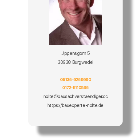
Jippensgorn 5
30938 Burgwedel
05135-9259990
0172-5110885
nolte@bausachverstaendiger.cc
https://bauexperte-nolte.de