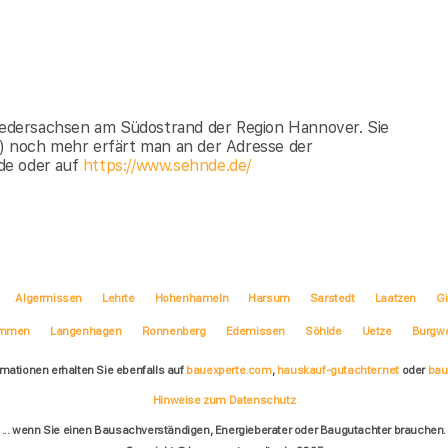
Niedersachsen am Südostrand der Region Hannover. Sie
 ) noch mehr erfärt man an der Adresse der
de oder auf
https://www.sehnde.de/
Algermissen
Lehrte
Hohenhameln
Harsum
Sarstedt
Laatzen
G
emmen
Langenhagen
Ronnenberg
Edemissen
Söhlde
Uetze
Burgw
rmationen erhalten Sie ebenfalls auf
bauexperte.com
,
hauskauf-gutachter.net
oder
bau
Hinweise zum Datenschutz
... wenn Sie einen Bausachverständigen, Energieberater oder Baugutachter brauchen.