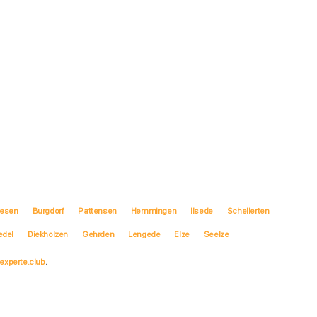
iesen
Burgdorf
Pattensen
Hemmingen
Ilsede
Schellerten
edel
Diekholzen
Gehrden
Lengede
Elze
Seelze
experte.club
.