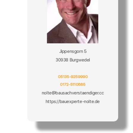
Jippensgorn 5
30938 Burgwedel
05135-9259990
0172-5110885
nolte@bausachverstaendiger.cc
https://bauexperte-nolte.de