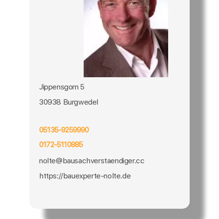
Jippensgorn 5
30938 Burgwedel
05135-9259990
0172-5110885
nolte@bausachverstaendiger.cc
https://bauexperte-nolte.de