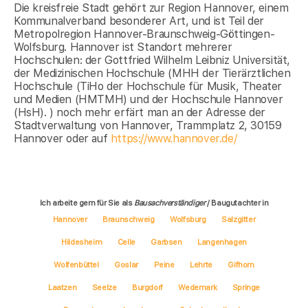
Die kreisfreie Stadt gehört zur Region Hannover, einem
Kommunalverband besonderer Art, und ist Teil der
Metropolregion Hannover-Braunschweig-Göttingen-
Wolfsburg. Hannover ist Standort mehrerer
Hochschulen: der Gottfried Wilhelm Leibniz Universität,
der Medizinischen Hochschule (MHH der Tierärztlichen
Hochschule (TiHo der Hochschule für Musik, Theater
und Medien (HMTMH) und der Hochschule Hannover
(HsH). ) noch mehr erfärt man an der Adresse der
Stadtverwaltung von Hannover, Trammplatz 2, 30159
Hannover oder auf
https://www.hannover.de/
Ich arbeite gern für Sie als
Bausachverständiger
/ Baugutachter in
Hannover
Braunschweig
Wolfsburg
Salzgitter
Hildesheim
Celle
Garbsen
Langenhagen
Wolfenbüttel
Goslar
Peine
Lehrte
Gifhorn
Laatzen
Seelze
Burgdorf
Wedemark
Springe