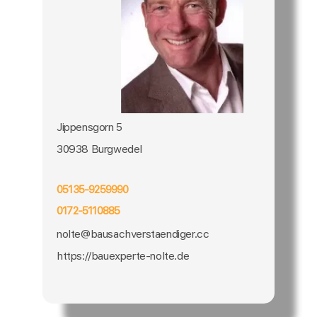
Jippensgorn 5
30938 Burgwedel
05135-9259990
0172-5110885
nolte@bausachverstaendiger.cc
https://bauexperte-nolte.de