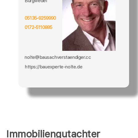
Burgwedel
05135-9259990
0172-5110885
nolte@bausachverstaendiger.cc
https://bauexperte-nolte.de
Immobiliengutachter