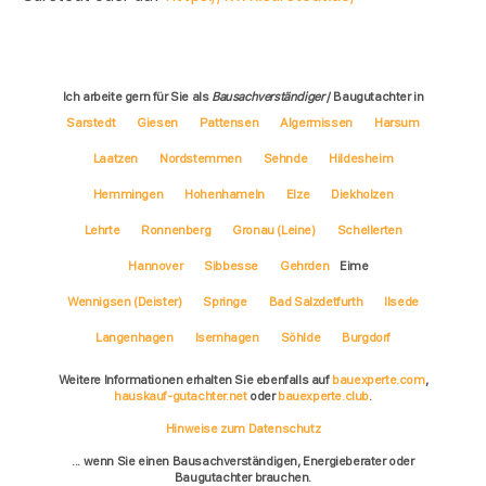
Ich arbeite gern für Sie als
Bausachverständiger
/ Baugutachter in
Sarstedt
Giesen
Pattensen
Algermissen
Harsum
Laatzen
Nordstemmen
Sehnde
Hildesheim
Hemmingen
Hohenhameln
Elze
Diekholzen
Lehrte
Ronnenberg
Gronau (Leine)
Schellerten
Hannover
Sibbesse
Gehrden
Eime
Wennigsen (Deister)
Springe
Bad Salzdetfurth
Ilsede
Langenhagen
Isernhagen
Söhlde
Burgdorf
Weitere Informationen erhalten Sie ebenfalls auf
bauexperte.com
,
hauskauf-gutachter.net
oder
bauexperte.club
.
Hinweise zum Datenschutz
... wenn Sie einen Bausachverständigen, Energieberater oder
Baugutachter brauchen.