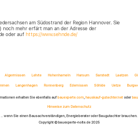
Niedersachsen am Südostrand der Region Hannover. Sie
 ) noch mehr erfärt man an der Adresse der
de oder auf
https://www.sehnde.de/
Algermissen
Lehrte
Hohenhameln
Harsum
Sarstedt
Laatzen
G
emmen
Langenhagen
Ronnenberg
Edemissen
Söhlde
Uetze
Burgw
rmationen erhalten Sie ebenfalls auf
bauexperte.com
,
hauskauf-gutachter.net
oder
bau
Hinweise zum Datenschutz
... wenn Sie einen Bausachverständigen, Energieberater oder Baugutachter brauchen.
Copyright © bauexperte-nolte.de 2025