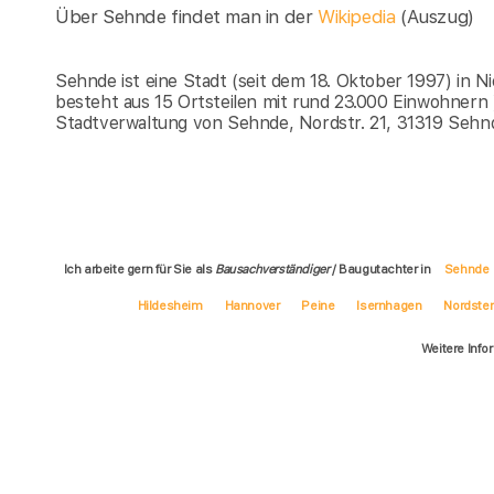
Über Sehnde findet man in der
Wikipedia
(Auszug)
Sehnde ist eine Stadt (seit dem 18. Oktober 1997) in 
besteht aus 15 Ortsteilen mit rund 23.000 Einwohnern
Stadtverwaltung von Sehnde, Nordstr. 21, 31319 Sehn
Ich arbeite gern für Sie als
Bausachverständiger
/ Baugutachter in
Sehnde
Hildesheim
Hannover
Peine
Isernhagen
Nordst
Weitere Info