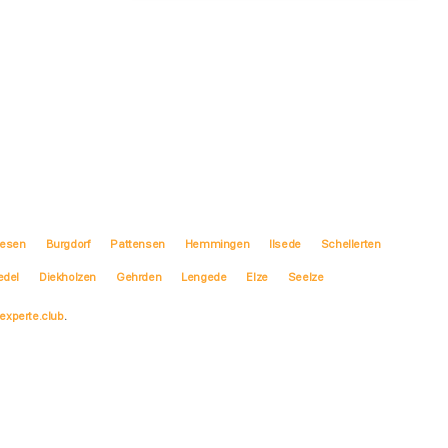
iesen
Burgdorf
Pattensen
Hemmingen
Ilsede
Schellerten
edel
Diekholzen
Gehrden
Lengede
Elze
Seelze
experte.club
.