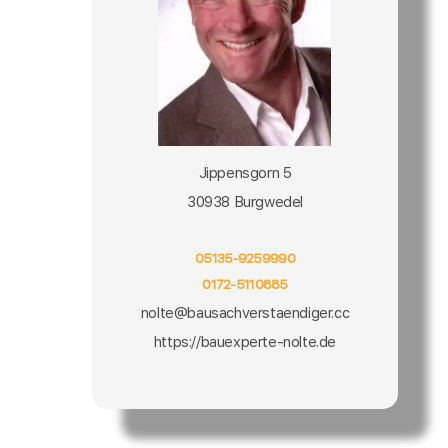
Jippensgorn 5
30938 Burgwedel
05135-9259990
0172-5110885
nolte@bausachverstaendiger.cc
https://bauexperte-nolte.de