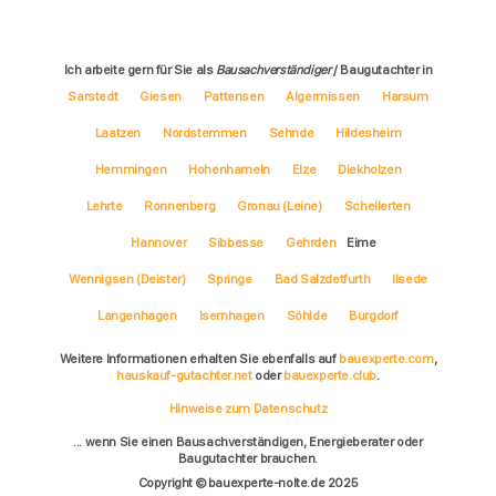
Ich arbeite gern für Sie als
Bausachverständiger
/ Baugutachter in
Sarstedt
Giesen
Pattensen
Algermissen
Harsum
Laatzen
Nordstemmen
Sehnde
Hildesheim
Hemmingen
Hohenhameln
Elze
Diekholzen
Lehrte
Ronnenberg
Gronau (Leine)
Schellerten
Hannover
Sibbesse
Gehrden
Eime
Wennigsen (Deister)
Springe
Bad Salzdetfurth
Ilsede
Langenhagen
Isernhagen
Söhlde
Burgdorf
Weitere Informationen erhalten Sie ebenfalls auf
bauexperte.com
,
hauskauf-gutachter.net
oder
bauexperte.club
.
Hinweise zum Datenschutz
... wenn Sie einen Bausachverständigen, Energieberater oder
Baugutachter brauchen.
Copyright © bauexperte-nolte.de 2025