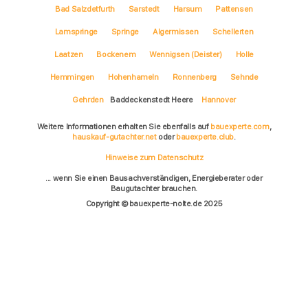
Bad Salzdetfurth
Sarstedt
Harsum
Pattensen
Lamspringe
Springe
Algermissen
Schellerten
Laatzen
Bockenem
Wennigsen (Deister)
Holle
Hemmingen
Hohenhameln
Ronnenberg
Sehnde
Gehrden
Baddeckenstedt Heere
Hannover
Weitere Informationen erhalten Sie ebenfalls auf
bauexperte.com
,
hauskauf-gutachter.net
oder
bauexperte.club
.
Hinweise zum Datenschutz
... wenn Sie einen Bausachverständigen, Energieberater oder
Baugutachter brauchen.
Copyright © bauexperte-nolte.de 2025