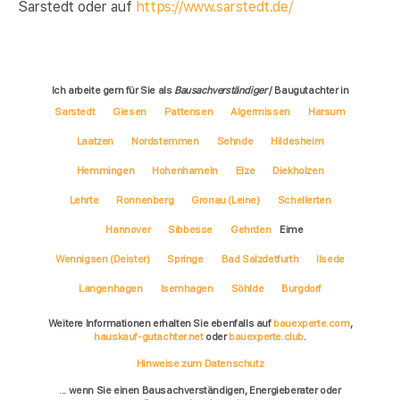
Sarstedt oder auf
https://www.sarstedt.de/
Ich arbeite gern für Sie als
Bausachverständiger
/ Baugutachter in
Sarstedt
Giesen
Pattensen
Algermissen
Harsum
Laatzen
Nordstemmen
Sehnde
Hildesheim
Hemmingen
Hohenhameln
Elze
Diekholzen
Lehrte
Ronnenberg
Gronau (Leine)
Schellerten
Hannover
Sibbesse
Gehrden
Eime
Wennigsen (Deister)
Springe
Bad Salzdetfurth
Ilsede
Langenhagen
Isernhagen
Söhlde
Burgdorf
Weitere Informationen erhalten Sie ebenfalls auf
bauexperte.com
,
hauskauf-gutachter.net
oder
bauexperte.club
.
Hinweise zum Datenschutz
... wenn Sie einen Bausachverständigen, Energieberater oder