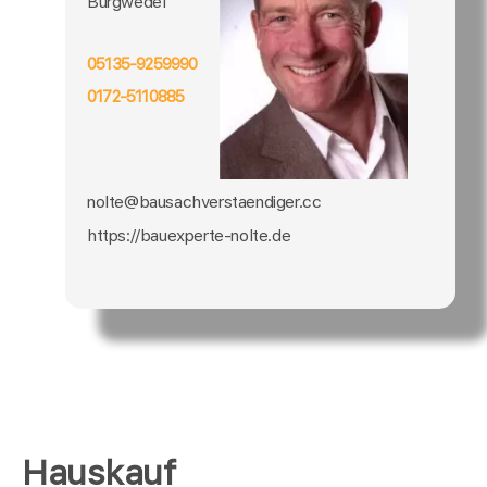
Burgwedel
05135-9259990
0172-5110885
nolte@bausachverstaendiger.cc
https://bauexperte-nolte.de
Hauskauf