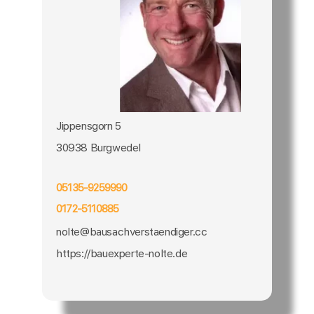
Jippensgorn 5
30938 Burgwedel
05135-9259990
0172-5110885
nolte@bausachverstaendiger.cc
https://bauexperte-nolte.de