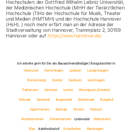
Hochschulen: der Gottfried Wilhelm Leibniz Universität,
der Medizinischen Hochschule (MHH der Tierärztlichen
Hochschule (TiHo der Hochschule für Musik, Theater
und Medien (HMTMH) und der Hochschule Hannover
(HsH). ) noch mehr erfärt man an der Adresse der
Stadtverwaltung von Hannover, Trammplatz 2, 30159
Hannover oder auf
https://www.hannover.de/
Ich arbeite gern für Sie als
Bausachverständiger
/ Baugutachter in
Hannover
Hemmingen
Laatzen
Langenhagen
Ronnenberg
Seelze
Garbsen
Isernhagen
Pattensen
Gehrden
Lehrte
Wennigsen (Deister)
Sehnde
Sarstedt
Burgwedel
Wedemark
Burgdorf
Algermissen
Springe
Giesen
Harsum
Nordstemmen
Hohenhameln
Lindwedel
Hildesheim
Elze
Adelheidsdorf
Schellerten
Nienhagen