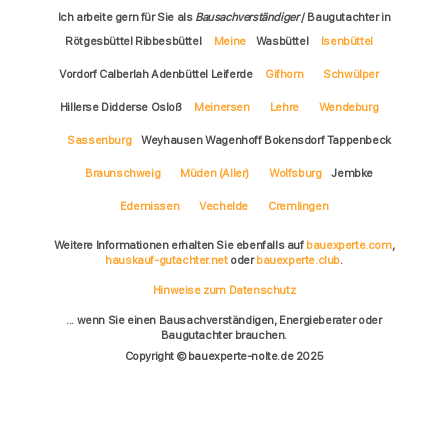
Ich arbeite gern für Sie als
Bausachverständiger
/ Baugutachter in
Rötgesbüttel Ribbesbüttel
Meine
Wasbüttel
Isenbüttel
Vordorf Calberlah Adenbüttel Leiferde
Gifhorn
Schwülper
Hillerse Didderse Osloß
Meinersen
Lehre
Wendeburg
Sassenburg
Weyhausen Wagenhoff Bokensdorf Tappenbeck
Braunschweig
Müden (Aller)
Wolfsburg
Jembke
Edemissen
Vechelde
Cremlingen
Weitere Informationen erhalten Sie ebenfalls auf
bauexperte.com
,
hauskauf-gutachter.net
oder
bauexperte.club
.
Hinweise zum Datenschutz
... wenn Sie einen Bausachverständigen, Energieberater oder
Baugutachter brauchen.
Copyright © bauexperte-nolte.de 2025