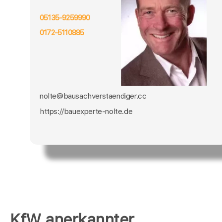
05135-9259990
0172-5110885
nolte@bausachverstaendiger.cc
https://bauexperte-nolte.de
KfW anerkannter