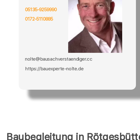
05135-9259990
0172-5110885
nolte@bausachverstaendiger.cc
https://bauexperte-nolte.de
Baubegleitung in Rötgesbütt