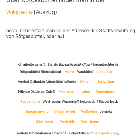
Über Rötgesbüttel findet man in der
Wikipedia
(Auszug)
noch mehr erfärt man an der Adresse der Stadtverwaltun
von Rötgesbüttel, oder auf
Ich arbeite gern für Sie als
Bausachverständiger
/ Baugutachter in
Rötgesbüttel Ribbesbüttel
Meine
Wasbüttel
Isenbüttel
Vordorf Calberlah Adenbüttel Leiferde
Gifhorn
Schwülper
Hillerse Didderse Osloß
Meinersen
Lehre
Wendeburg
Sassenburg
Weyhausen Wagenhoff Bokensdorf Tappenbeck
Braunschweig
Müden (Aller)
Wolfsburg
Jembke
Edemissen
Vechelde
Cremlingen
Weitere Informationen erhalten Sie ebenfalls auf
bauexperte.com
,