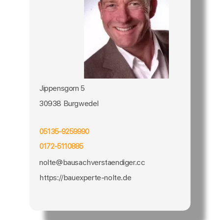
Jippensgorn 5
30938 Burgwedel
05135-9259990
0172-5110885
nolte@bausachverstaendiger.cc
https://bauexperte-nolte.de