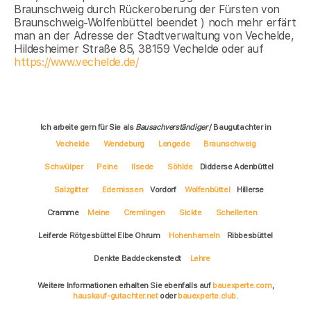
Braunschweig durch Rückeroberung der Fürsten von
Braunschweig-Wolfenbüttel beendet ) noch mehr erfärt
man an der Adresse der Stadtverwaltung von Vechelde,
Hildesheimer Straße 85, 38159 Vechelde oder auf
https://www.vechelde.de/
Ich arbeite gern für Sie als
Bausachverständiger
/ Baugutachter in
Vechelde
Wendeburg
Lengede
Braunschweig
Schwülper
Peine
Ilsede
Söhlde
Didderse Adenbüttel
Salzgitter
Edemissen
Vordorf
Wolfenbüttel
Hillerse
Cramme
Meine
Cremlingen
Sickte
Schellerten
Leiferde Rötgesbüttel Elbe Ohrum
Hohenhameln
Ribbesbüttel
Denkte Baddeckenstedt
Lehre
Weitere Informationen erhalten Sie ebenfalls auf
bauexperte.com
,
hauskauf-gutachter.net
oder
bauexperte.club
.