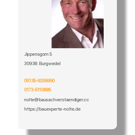
Jippensgorn 5
30938 Burgwedel
05135-9259990
0172-5110885
nolte@bausachverstaendiger.cc
https://bauexperte-nolte.de