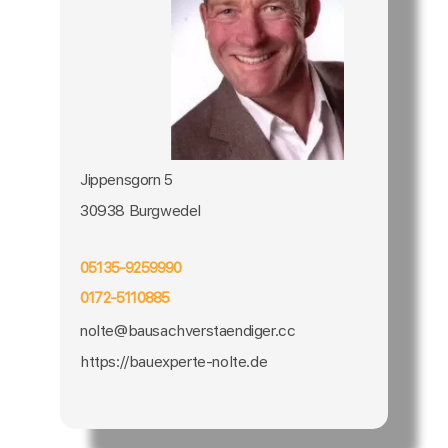
Jippensgorn 5
30938 Burgwedel
05135-9259990
0172-5110885
nolte@bausachverstaendiger.cc
https://bauexperte-nolte.de