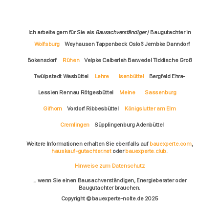
Ich arbeite gern für Sie als
Bausachverständiger
/ Baugutachter in
Wolfsburg
Weyhausen Tappenbeck Osloß Jembke Danndorf
Bokensdorf
Rühen
Velpke Calberlah Barwedel Tiddische Groß
Twülpstedt Wasbüttel
Lehre
Isenbüttel
Bergfeld Ehra-
Lessien Rennau Rötgesbüttel
Meine
Sassenburg
Gifhorn
Vordorf Ribbesbüttel
Königslutter am Elm
Cremlingen
Süpplingenburg Adenbüttel
Weitere Informationen erhalten Sie ebenfalls auf
bauexperte.com
,
hauskauf-gutachter.net
oder
bauexperte.club
.
Hinweise zum Datenschutz
... wenn Sie einen Bausachverständigen, Energieberater oder
Baugutachter brauchen.
Copyright © bauexperte-nolte.de 2025