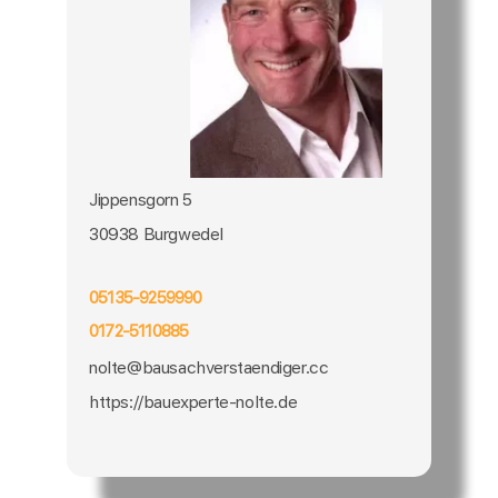
Jippensgorn 5
30938 Burgwedel
05135-9259990
0172-5110885
nolte@bausachverstaendiger.cc
https://bauexperte-nolte.de