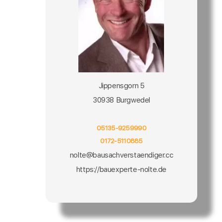
Jippensgorn 5
30938 Burgwedel
05135-9259990
0172-5110885
nolte@bausachverstaendiger.cc
https://bauexperte-nolte.de