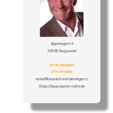
Jippensgorn 5
30938 Burgwedel
05135-9259990
0172-5110885
nolte@bausachverstaendiger.cc
https://bauexperte-nolte.de