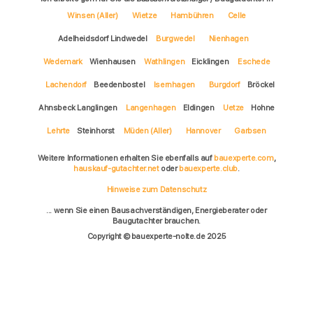
Winsen (Aller)
Wietze
Hambühren
Celle
Adelheidsdorf Lindwedel
Burgwedel
Nienhagen
Wedemark
Wienhausen
Wathlingen
Eicklingen
Eschede
Lachendorf
Beedenbostel
Isernhagen
Burgdorf
Bröckel
Ahnsbeck Langlingen
Langenhagen
Eldingen
Uetze
Hohne
Lehrte
Steinhorst
Müden (Aller)
Hannover
Garbsen
Weitere Informationen erhalten Sie ebenfalls auf
bauexperte.com
,
hauskauf-gutachter.net
oder
bauexperte.club
.
Hinweise zum Datenschutz
... wenn Sie einen Bausachverständigen, Energieberater oder
Baugutachter brauchen.
Copyright © bauexperte-nolte.de 2025