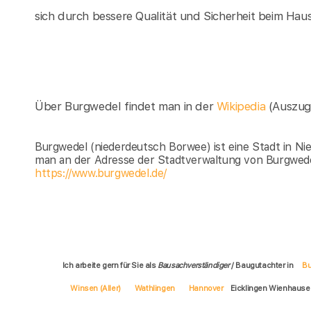
sich durch bessere Qualität und Sicherheit beim Hau
Über Burgwedel findet man in der
Wikipedia
(Auszug
Burgwedel (niederdeutsch Borwee) ist eine Stadt in Ni
man an der Adresse der Stadtverwaltung von Burgwede
https://www.burgwedel.de/
Ich arbeite gern für Sie als
Bausachverständiger
/ Baugutachter in
Bu
Winsen (Aller)
Wathlingen
Hannover
Eicklingen Wienhaus