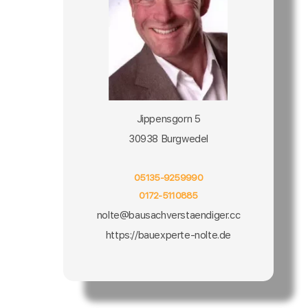
Jippensgorn 5
30938 Burgwedel
05135-9259990
0172-5110885
nolte@bausachverstaendiger.cc
https://bauexperte-nolte.de