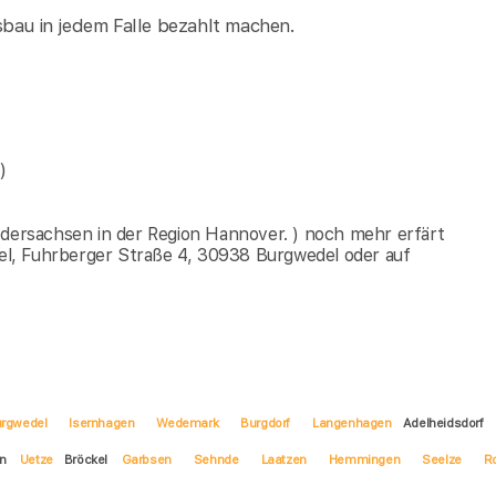
sbau in jedem Falle bezahlt machen.
)
edersachsen in der Region Hannover. ) noch mehr erfärt
l, Fuhrberger Straße 4, 30938 Burgwedel oder auf
rgwedel
Isernhagen
Wedemark
Burgdorf
Langenhagen
Adelheidsdorf
en
Uetze
Bröckel
Garbsen
Sehnde
Laatzen
Hemmingen
Seelze
R