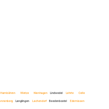
Hambühren
Wietze
Nienhagen
Lindwedel
Lehrte
Celle
onnenberg
Langlingen
Lachendorf
Beedenbostel
Edemissen