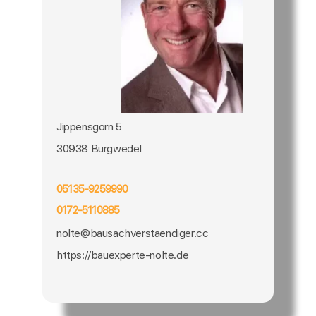
Jippensgorn 5
30938 Burgwedel
05135-9259990
0172-5110885
nolte@bausachverstaendiger.cc
https://bauexperte-nolte.de