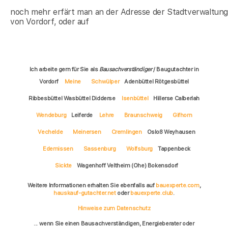
noch mehr erfärt man an der Adresse der Stadtverwaltun
von Vordorf, oder auf
Ich arbeite gern für Sie als
Bausachverständiger
/ Baugutachter in
Vordorf
Meine
Schwülper
Adenbüttel Rötgesbüttel
Ribbesbüttel Wasbüttel Didderse
Isenbüttel
Hillerse Calberlah
Wendeburg
Leiferde
Lehre
Braunschweig
Gifhorn
Vechelde
Meinersen
Cremlingen
Osloß Weyhausen
Edemissen
Sassenburg
Wolfsburg
Tappenbeck
Sickte
Wagenhoff Veltheim (Ohe) Bokensdorf
Weitere Informationen erhalten Sie ebenfalls auf
bauexperte.com
,
hauskauf-gutachter.net
oder
bauexperte.club
.
Hinweise zum Datenschutz
... wenn Sie einen Bausachverständigen, Energieberater oder