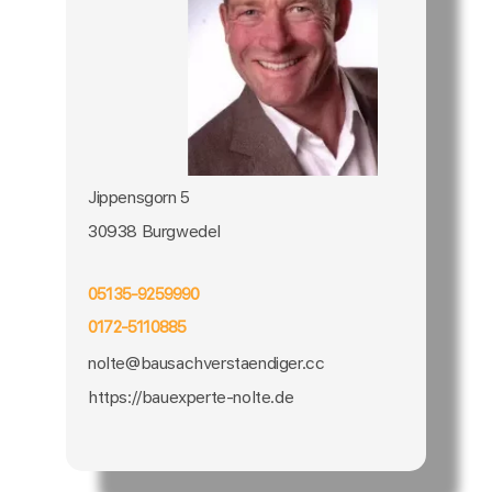
Jippensgorn 5
30938 Burgwedel
05135-9259990
0172-5110885
nolte@bausachverstaendiger.cc
https://bauexperte-nolte.de