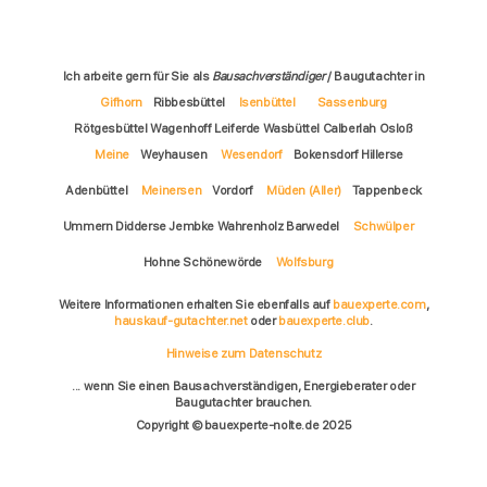
Ich arbeite gern für Sie als
Bausachverständiger
/ Baugutachter in
Gifhorn
Ribbesbüttel
Isenbüttel
Sassenburg
Rötgesbüttel Wagenhoff Leiferde Wasbüttel Calberlah Osloß
Meine
Weyhausen
Wesendorf
Bokensdorf Hillerse
Adenbüttel
Meinersen
Vordorf
Müden (Aller)
Tappenbeck
Ummern Didderse Jembke Wahrenholz Barwedel
Schwülper
Hohne Schönewörde
Wolfsburg
Weitere Informationen erhalten Sie ebenfalls auf
bauexperte.com
,
hauskauf-gutachter.net
oder
bauexperte.club
.
Hinweise zum Datenschutz
... wenn Sie einen Bausachverständigen, Energieberater oder
Baugutachter brauchen.
Copyright © bauexperte-nolte.de 2025