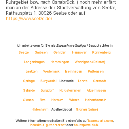
Ruhrgebiet bzw. nach Osnabrück. ) noch mehr erfärt
man an der Adresse der Stadtverwaltung von Seelze,
Rathausplatz 1, 30926 Seelze oder auf
https://www.seelze.de/
Ich arbeite gern für Sie als
Bausachverständiger
/ Baugutachter in
Seelze
Garbsen
Gehrden
Hannover
Ronnenberg
Langenhagen
Hemmingen
Wennigsen (Deister)
Laatzen
Wedemark
Isernhagen
Pattensen
Springe
Burgwedel
Lindwedel
Lehrte
Sarstedt
Sehnde
Burgdorf
Nordstemmen
Algermissen
Giesen
Elze
Harsum
Wietze
Hohenhameln
Hildesheim
Adelheidsdorf
Gronau (Leine)
Weitere Informationen erhalten Sie ebenfalls auf
bauexperte.com
,
hauskauf-gutachter.net
oder
bauexperte.club
.