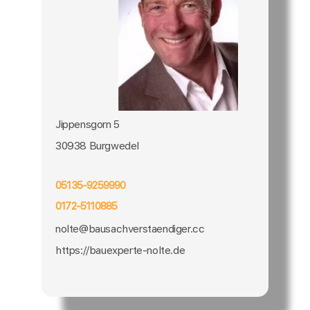
Jippensgorn 5
30938 Burgwedel
05135-9259990
0172-5110885
nolte@bausachverstaendiger.cc
https://bauexperte-nolte.de