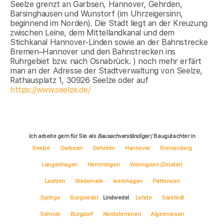
Seelze grenzt an Garbsen, Hannover, Gehrden,
Barsinghausen und Wunstorf (im Uhrzeigersinn,
beginnend im Norden). Die Stadt liegt an der Kreuzung
zwischen Leine, dem Mittellandkanal und dem
Stichkanal Hannover-Linden sowie an der Bahnstrecke
Bremen–Hannover und den Bahnstrecken ins
Ruhrgebiet bzw. nach Osnabrück. ) noch mehr erfärt
man an der Adresse der Stadtverwaltung von Seelze,
Rathausplatz 1, 30926 Seelze oder auf
https://www.seelze.de/
Ich arbeite gern für Sie als
Bausachverständiger
/ Baugutachter in
Seelze
Garbsen
Gehrden
Hannover
Ronnenberg
Langenhagen
Hemmingen
Wennigsen (Deister)
Laatzen
Wedemark
Isernhagen
Pattensen
Springe
Burgwedel
Lindwedel
Lehrte
Sarstedt
Sehnde
Burgdorf
Nordstemmen
Algermissen