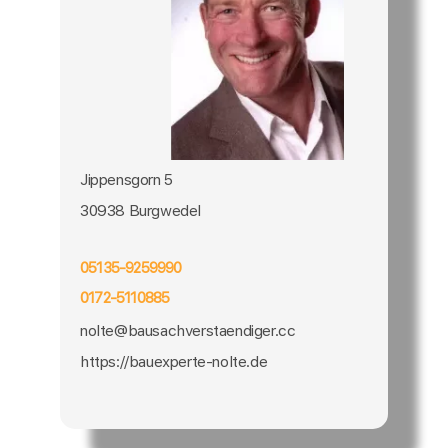
Jippensgorn 5
30938 Burgwedel
05135-9259990
0172-5110885
nolte@bausachverstaendiger.cc
https://bauexperte-nolte.de