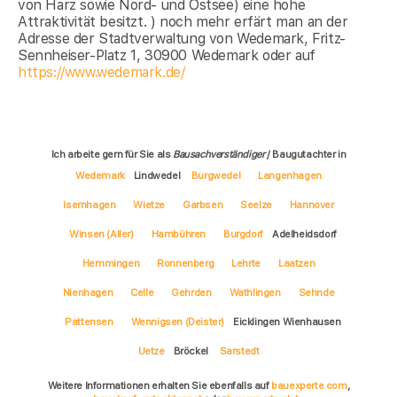
von Harz sowie Nord- und Ostsee) eine hohe
Attraktivität besitzt. ) noch mehr erfärt man an der
Adresse der Stadtverwaltung von Wedemark, Fritz-
Sennheiser-Platz 1, 30900 Wedemark oder auf
https://www.wedemark.de/
Ich arbeite gern für Sie als
Bausachverständiger
/ Baugutachter in
Wedemark
Lindwedel
Burgwedel
Langenhagen
Isernhagen
Wietze
Garbsen
Seelze
Hannover
Winsen (Aller)
Hambühren
Burgdorf
Adelheidsdorf
Hemmingen
Ronnenberg
Lehrte
Laatzen
Nienhagen
Celle
Gehrden
Wathlingen
Sehnde
Pattensen
Wennigsen (Deister)
Eicklingen Wienhausen
Uetze
Bröckel
Sarstedt
Weitere Informationen erhalten Sie ebenfalls auf
bauexperte.com
,