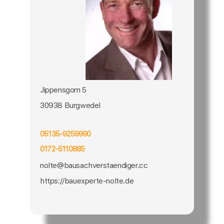
Jippensgorn 5
30938 Burgwedel
05135-9259990
0172-5110885
nolte@bausachverstaendiger.cc
https://bauexperte-nolte.de