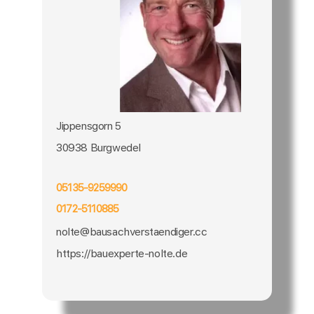
Jippensgorn 5
30938 Burgwedel
05135-9259990
0172-5110885
nolte@bausachverstaendiger.cc
https://bauexperte-nolte.de