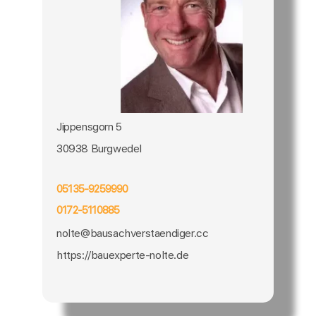
Jippensgorn 5
30938 Burgwedel
05135-9259990
0172-5110885
nolte@bausachverstaendiger.cc
https://bauexperte-nolte.de