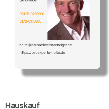
Burgwedel
05135-9259990
0172-5110885
nolte@bausachverstaendiger.cc
https://bauexperte-nolte.de
Hauskauf