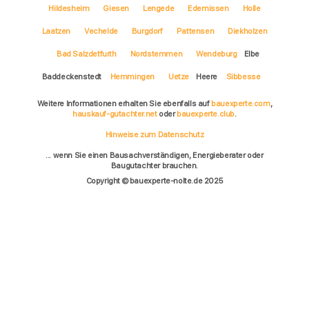
Hildesheim
Giesen
Lengede
Edemissen
Holle
Laatzen
Vechelde
Burgdorf
Pattensen
Diekholzen
Bad Salzdetfurth
Nordstemmen
Wendeburg
Elbe
Baddeckenstedt
Hemmingen
Uetze
Heere
Sibbesse
Weitere Informationen erhalten Sie ebenfalls auf
bauexperte.com
,
hauskauf-gutachter.net
oder
bauexperte.club
.
Hinweise zum Datenschutz
... wenn Sie einen Bausachverständigen, Energieberater oder
Baugutachter brauchen.
Copyright © bauexperte-nolte.de 2025