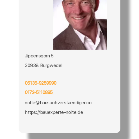
Jippensgorn 5
30938 Burgwedel
05135-9259990
0172-5110885
nolte@bausachverstaendiger.cc
https://bauexperte-nolte.de