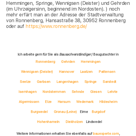
Hemmingen, Springe, Wennigsen (Deister) und Gehrden
(im Uhrzeigersinn, beginnend im Nordosten). ) noch
mehr erfärt man an der Adresse der Stadtverwaltung
von Ronnenberg, Hansastraße 38, 30952 Ronnenberg
oder auf
https://www.ronnenberg.de/
Ich arbeite gern für Sie als
Bausachverständiger
/ Baugutachter in
Ronnenberg
Gehrden
Hemmingen
Wennigsen (Deister)
Hannover
Laatzen
Pattensen
Seelze
Garbsen
Langenhagen
Springe
Sarstedt
Isernhagen
Nordstemmen
Sehnde
Giesen
Lehrte
Algermissen
Elze
Harsum
Wedemark
Hildesheim
Burgwedel
Gronau (Leine)
Eime
Burgdorf
Hohenhameln
Diekholzen
Lindwedel
Weitere Informationen erhalten Sie ebenfalls auf
bauexperte.com
,