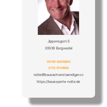
Jippensgorn 5
30938 Burgwedel
05135-9259990
0172-5110885
nolte@bausachverstaendiger.cc
https://bauexperte-nolte.de