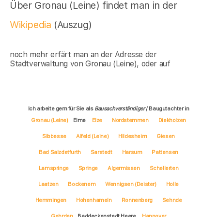
Über Gronau (Leine) findet man in der
Wikipedia
(Auszug)
noch mehr erfärt man an der Adresse der
Stadtverwaltung von Gronau (Leine), oder auf
Ich arbeite gern für Sie als
Bausachverständiger
/ Baugutachter in
Gronau (Leine)
Eime
Elze
Nordstemmen
Diekholzen
Sibbesse
Alfeld (Leine)
Hildesheim
Giesen
Bad Salzdetfurth
Sarstedt
Harsum
Pattensen
Lamspringe
Springe
Algermissen
Schellerten
Laatzen
Bockenem
Wennigsen (Deister)
Holle
Hemmingen
Hohenhameln
Ronnenberg
Sehnde
Gehrden
Baddeckenstedt Heere
Hannover