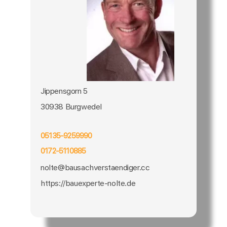
Jippensgorn 5
30938 Burgwedel
05135-9259990
0172-5110885
nolte@bausachverstaendiger.cc
https://bauexperte-nolte.de