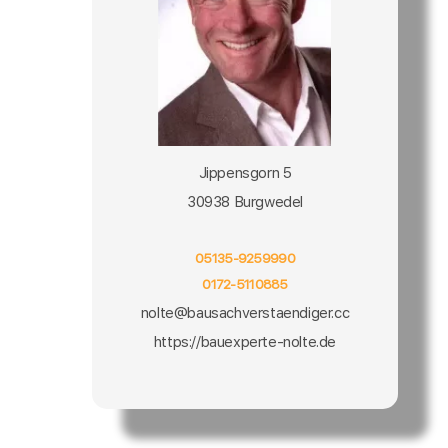
Jippensgorn 5
30938 Burgwedel
05135-9259990
0172-5110885
nolte@bausachverstaendiger.cc
https://bauexperte-nolte.de