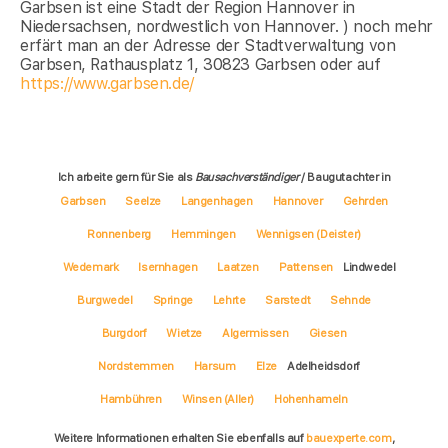
Garbsen ist eine Stadt der Region Hannover in
Niedersachsen, nordwestlich von Hannover. ) noch mehr
erfärt man an der Adresse der Stadtverwaltung von
Garbsen, Rathausplatz 1, 30823 Garbsen oder auf
https://www.garbsen.de/
Ich arbeite gern für Sie als
Bausachverständiger
/ Baugutachter in
Garbsen
Seelze
Langenhagen
Hannover
Gehrden
Ronnenberg
Hemmingen
Wennigsen (Deister)
Wedemark
Isernhagen
Laatzen
Pattensen
Lindwedel
Burgwedel
Springe
Lehrte
Sarstedt
Sehnde
Burgdorf
Wietze
Algermissen
Giesen
Nordstemmen
Harsum
Elze
Adelheidsdorf
Hambühren
Winsen (Aller)
Hohenhameln
Weitere Informationen erhalten Sie ebenfalls auf
bauexperte.com
,