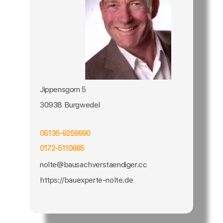
Jippensgorn 5
30938 Burgwedel
05135-9259990
0172-5110885
nolte@bausachverstaendiger.cc
https://bauexperte-nolte.de