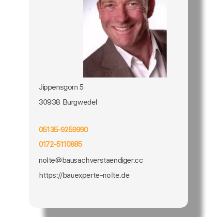
Jippensgorn 5
30938 Burgwedel
05135-9259990
0172-5110885
nolte@bausachverstaendiger.cc
https://bauexperte-nolte.de