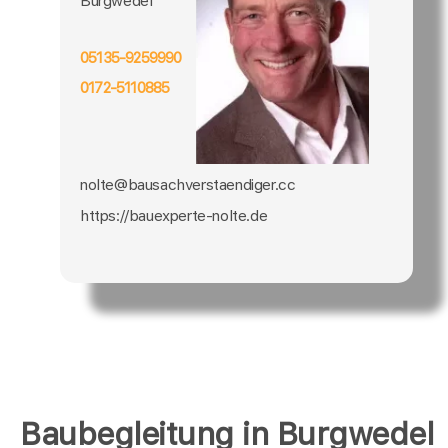
Burgwedel
05135-9259990
0172-5110885
nolte@bausachverstaendiger.cc
https://bauexperte-nolte.de
Baubegleitung in Burgwedel