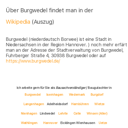
Über Burgwedel findet man in der
Wikipedia
(Auszug)
Burgwedel (niederdeutsch Borwee) ist eine Stadt in
Niedersachsen in der Region Hannover. ) noch mehr erfärt
man an der Adresse der Stadtverwaltung von Burgwedel,
Fuhrberger Straße 4, 30938 Burgwedel oder auf
https://www.burgwedel.de/
Ich arbeite gern für Sie als
Bausachverständiger
/ Baugutachter in
Burgwedel
Isernhagen
Wedemark
Burgdorf
Langenhagen
Adelheidsdorf
Hambühren
Wietze
Nienhagen
Lindwedel
Lehrte
Celle
Winsen (Aller)
Wathlingen
Hannover
Eicklingen Wienhausen
Uetze