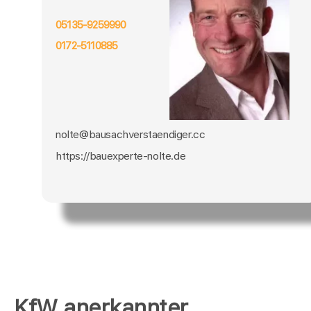
05135-9259990
0172-5110885
nolte@bausachverstaendiger.cc
https://bauexperte-nolte.de
KfW anerkannter