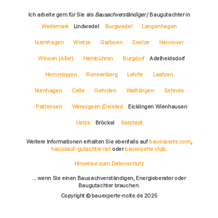
Ich arbeite gern für Sie als
Bausachverständiger
/ Baugutachter in
Wedemark
Lindwedel
Burgwedel
Langenhagen
Isernhagen
Wietze
Garbsen
Seelze
Hannover
Winsen (Aller)
Hambühren
Burgdorf
Adelheidsdorf
Hemmingen
Ronnenberg
Lehrte
Laatzen
Nienhagen
Celle
Gehrden
Wathlingen
Sehnde
Pattensen
Wennigsen (Deister)
Eicklingen Wienhausen
Uetze
Bröckel
Sarstedt
Weitere Informationen erhalten Sie ebenfalls auf
bauexperte.com
,
hauskauf-gutachter.net
oder
bauexperte.club
.
Hinweise zum Datenschutz
... wenn Sie einen Bausachverständigen, Energieberater oder
Baugutachter brauchen.
Copyright © bauexperte-nolte.de 2025