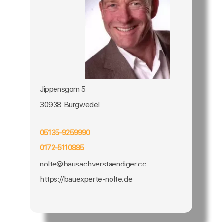
Jippensgorn 5
30938 Burgwedel
05135-9259990
0172-5110885
nolte@bausachverstaendiger.cc
https://bauexperte-nolte.de