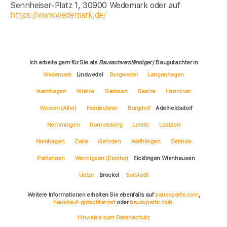
Sennheiser-Platz 1, 30900 Wedemark oder auf
https://www.wedemark.de/
Ich arbeite gern für Sie als
Bausachverständiger
/ Baugutachter in
Wedemark
Lindwedel
Burgwedel
Langenhagen
Isernhagen
Wietze
Garbsen
Seelze
Hannover
Winsen (Aller)
Hambühren
Burgdorf
Adelheidsdorf
Hemmingen
Ronnenberg
Lehrte
Laatzen
Nienhagen
Celle
Gehrden
Wathlingen
Sehnde
Pattensen
Wennigsen (Deister)
Eicklingen Wienhausen
Uetze
Bröckel
Sarstedt
Weitere Informationen erhalten Sie ebenfalls auf
bauexperte.com
,
hauskauf-gutachter.net
oder
bauexperte.club
.
Hinweise zum Datenschutz