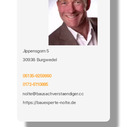
Jippensgorn 5
30938 Burgwedel
05135-9259990
0172-5110885
nolte@bausachverstaendiger.cc
https://bauexperte-nolte.de