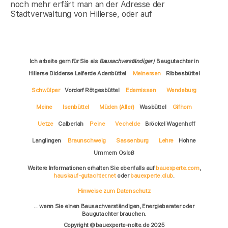
noch mehr erfärt man an der Adresse der
Stadtverwaltung von Hillerse, oder auf
Ich arbeite gern für Sie als
Bausachverständiger
/ Baugutachter in
Hillerse Didderse Leiferde Adenbüttel
Meinersen
Ribbesbüttel
Schwülper
Vordorf Rötgesbüttel
Edemissen
Wendeburg
Meine
Isenbüttel
Müden (Aller)
Wasbüttel
Gifhorn
Uetze
Calberlah
Peine
Vechelde
Bröckel Wagenhoff
Langlingen
Braunschweig
Sassenburg
Lehre
Hohne
Ummern Osloß
Weitere Informationen erhalten Sie ebenfalls auf
bauexperte.com
,
hauskauf-gutachter.net
oder
bauexperte.club
.
Hinweise zum Datenschutz
... wenn Sie einen Bausachverständigen, Energieberater oder
Baugutachter brauchen.
Copyright © bauexperte-nolte.de 2025