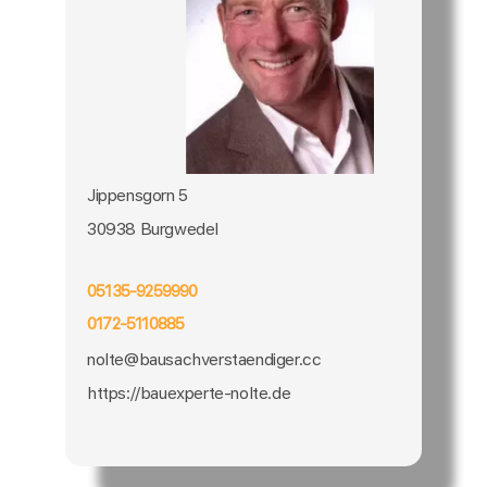
Jippensgorn 5
30938 Burgwedel
05135-9259990
0172-5110885
nolte@bausachverstaendiger.cc
https://bauexperte-nolte.de