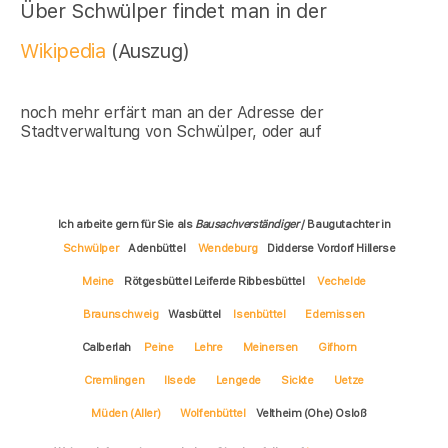
Über Schwülper findet man in der
Wikipedia
(Auszug)
noch mehr erfärt man an der Adresse der
Stadtverwaltung von Schwülper, oder auf
Ich arbeite gern für Sie als
Bausachverständiger
/ Baugutachter in
Schwülper
Adenbüttel
Wendeburg
Didderse Vordorf Hillerse
Meine
Rötgesbüttel Leiferde Ribbesbüttel
Vechelde
Braunschweig
Wasbüttel
Isenbüttel
Edemissen
Calberlah
Peine
Lehre
Meinersen
Gifhorn
Cremlingen
Ilsede
Lengede
Sickte
Uetze
Müden (Aller)
Wolfenbüttel
Veltheim (Ohe) Osloß