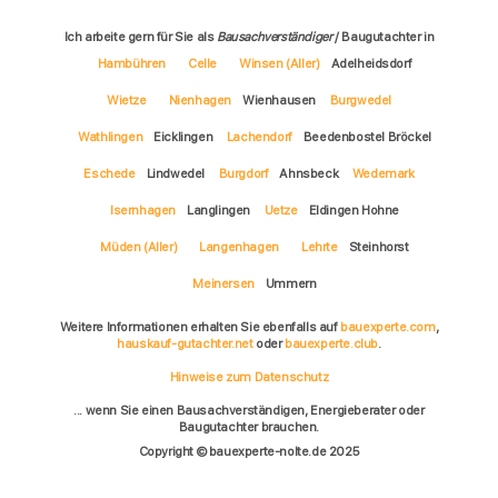
Ich arbeite gern für Sie als
Bausachverständiger
/ Baugutachter in
Hambühren
Celle
Winsen (Aller)
Adelheidsdorf
Wietze
Nienhagen
Wienhausen
Burgwedel
Wathlingen
Eicklingen
Lachendorf
Beedenbostel Bröckel
Eschede
Lindwedel
Burgdorf
Ahnsbeck
Wedemark
Isernhagen
Langlingen
Uetze
Eldingen Hohne
Müden (Aller)
Langenhagen
Lehrte
Steinhorst
Meinersen
Ummern
Weitere Informationen erhalten Sie ebenfalls auf
bauexperte.com
,
hauskauf-gutachter.net
oder
bauexperte.club
.
Hinweise zum Datenschutz
... wenn Sie einen Bausachverständigen, Energieberater oder
Baugutachter brauchen.
Copyright © bauexperte-nolte.de 2025