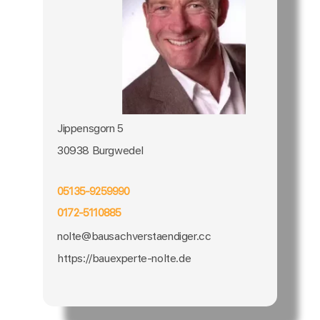
Jippensgorn 5
30938 Burgwedel
05135-9259990
0172-5110885
nolte@bausachverstaendiger.cc
https://bauexperte-nolte.de