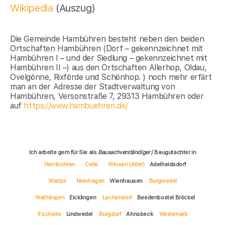
Wikipedia
(Auszug)
Die Gemeinde Hambühren besteht neben den beiden
Ortschaften Hambühren (Dorf – gekennzeichnet mit
Hambühren I – und der Siedlung – gekennzeichnet mit
Hambühren II –) aus den Ortschaften Allerhop, Oldau,
Ovelgönne, Rixförde und Schönhop. ) noch mehr erfärt
man an der Adresse der Stadtverwaltung von
Hambühren, Versonstraße 7, 29313 Hambühren oder
auf
https://www.hambuehren.de/
Ich arbeite gern für Sie als
Bausachverständiger
/ Baugutachter in
Hambühren
Celle
Winsen (Aller)
Adelheidsdorf
Wietze
Nienhagen
Wienhausen
Burgwedel
Wathlingen
Eicklingen
Lachendorf
Beedenbostel Bröckel
Eschede
Lindwedel
Burgdorf
Ahnsbeck
Wedemark