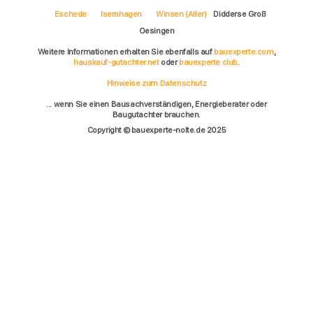
Eschede
Isernhagen
Winsen (Aller)
Didderse Groß
Oesingen
Weitere Informationen erhalten Sie ebenfalls auf
bauexperte.com
,
hauskauf-gutachter.net
oder
bauexperte.club
.
Hinweise zum Datenschutz
... wenn Sie einen Bausachverständigen, Energieberater oder
Baugutachter brauchen.
Copyright © bauexperte-nolte.de 2025