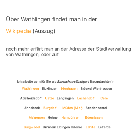
Über Wathlingen findet man in der
Wikipedia
(Auszug)
noch mehr erfärt man an der Adresse der Stadtverwaltun
von Wathlingen, oder auf
Ich arbeite gern für Sie als
Bausachverständiger
/ Baugutachter in
Wathlingen
Eicklingen
Nienhagen
Bröckel Wienhausen
Adelheidsdorf
Uetze
Langlingen
Lachendorf
Celle
Ahnsbeck
Burgdorf
Müden (Aller)
Beedenbostel
Meinersen
Hohne
Hambühren
Edemissen
Burgwedel
Ummern Eldingen Hillerse
Lehrte
Leiferde