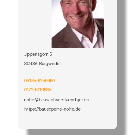
Jippensgorn 5
30938 Burgwedel
05135-9259990
0172-5110885
nolte@bausachverstaendiger.cc
https://bauexperte-nolte.de