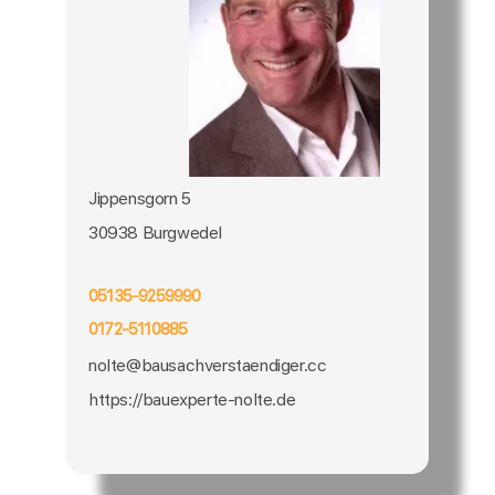
Jippensgorn 5
30938 Burgwedel
05135-9259990
0172-5110885
nolte@bausachverstaendiger.cc
https://bauexperte-nolte.de