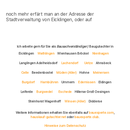
noch mehr erfärt man an der Adresse der
Stadtverwaltung von Eicklingen, oder auf
Ich arbeite gern für Sie als
Bausachverständiger
/ Baugutachter in
Eicklingen
Wathlingen
Wienhausen Bröckel
Nienhagen
Langlingen Adelheidsdorf
Lachendorf
Uetze
Ahnsbeck
Celle
Beedenbostel
Müden (Aller)
Hohne
Meinersen
Burgdorf
Hambühren
Ummern
Edemissen
Eldingen
Leiferde
Burgwedel
Eschede
Hillerse Groß Oesingen
Steinhorst Wagenhoff
Winsen (Aller)
Didderse
Weitere Informationen erhalten Sie ebenfalls auf
bauexperte.com
,
hauskauf-gutachter.net
oder
bauexperte.club
.
Hinweise zum Datenschutz