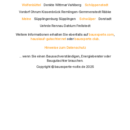
Wolfenbüttel
Denkte Wittmar Vahlberg
Schöppenstedt
Vordorf Ohrum Kissenbrück Remlingen-Semmenstedt Räbke
Meine
Süpplingenburg Süpplingen
Schwülper
Dorstadt
Uehrde Rennau Dahlum Frellstedt
Weitere Informationen erhalten Sie ebenfalls auf
bauexperte.com
,
hauskauf-gutachter.net
oder
bauexperte.club
.
Hinweise zum Datenschutz
... wenn Sie einen Bausachverständigen, Energieberater oder
Baugutachter brauchen.
Copyright © bauexperte-nolte.de 2025