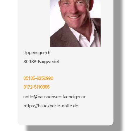
Jippensgorn 5
30938 Burgwedel
05135-9259990
0172-5110885
nolte@bausachverstaendiger.cc
https://bauexperte-nolte.de