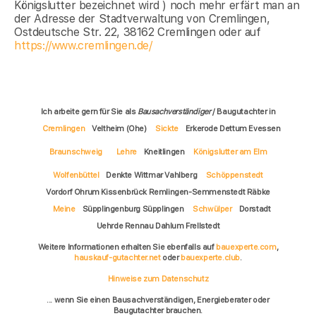
Königslutter bezeichnet wird ) noch mehr erfärt man an
der Adresse der Stadtverwaltung von Cremlingen,
Ostdeutsche Str. 22, 38162 Cremlingen oder auf
https://www.cremlingen.de/
Ich arbeite gern für Sie als
Bausachverständiger
/ Baugutachter in
Cremlingen
Veltheim (Ohe)
Sickte
Erkerode Dettum Evessen
Braunschweig
Lehre
Kneitlingen
Königslutter am Elm
Wolfenbüttel
Denkte Wittmar Vahlberg
Schöppenstedt
Vordorf Ohrum Kissenbrück Remlingen-Semmenstedt Räbke
Meine
Süpplingenburg Süpplingen
Schwülper
Dorstadt
Uehrde Rennau Dahlum Frellstedt
Weitere Informationen erhalten Sie ebenfalls auf
bauexperte.com
,
hauskauf-gutachter.net
oder
bauexperte.club
.
Hinweise zum Datenschutz
... wenn Sie einen Bausachverständigen, Energieberater oder
Baugutachter brauchen.