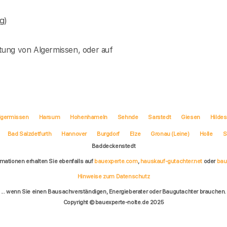
g)
tung von Algermissen, oder auf
lgermissen
Harsum
Hohenhameln
Sehnde
Sarstedt
Giesen
Hilde
Bad Salzdetfurth
Hannover
Burgdorf
Elze
Gronau (Leine)
Holle
S
Baddeckenstedt
rmationen erhalten Sie ebenfalls auf
bauexperte.com
,
hauskauf-gutachter.net
oder
bau
Hinweise zum Datenschutz
... wenn Sie einen Bausachverständigen, Energieberater oder Baugutachter brauchen.
Copyright © bauexperte-nolte.de 2025