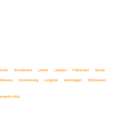
sheim
Schellerten
Lehrte
Laatzen
Pattensen
Ilsede
ibbesse
Ronnenberg
Lengede
Isernhagen
Edemissen
experte.club
.