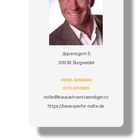
Jippensgorn 5
30938 Burgwedel
05135-9259990
0172-5110885
nolte@bausachverstaendiger.cc
https://bauexperte-nolte.de